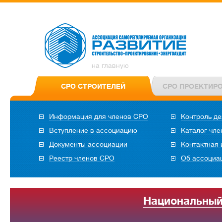
на главную
СРО СТРОИТЕЛЕЙ
СРО ПРОЕКТИР
Информация для членов СРО
Контроль де
Вступление в ассоциацию
Каталог чл
Документы ассоциации
Контактная
Реестр членов СРО
Об ассоциа
Национальный