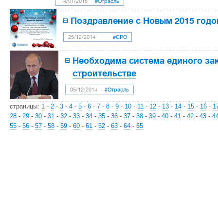
14/01/2015
#Отрасль
Поздравление с Новым 2015 годо
25/12/2014
#СРО
Необходима система единого за
строительстве
05/12/2014
#Отрасль
страницы:
1
-
2
-
3
-
4
-
5
-
6
-
7
-
8
-
9
-
10
-
11
-
12
-
13
-
14
-
15
-
16
-
1
28
-
29
-
30
-
31
-
32
-
33
-
34
-
35
-
36
-
37
-
38
-
39
-
40
-
41
-
42
-
43
-
4
55
-
56
-
57
-
58
-
59
-
60
-
61
-
62
-
63
-
64
-
65