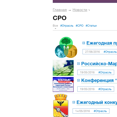
Главная
→
Новости
СРО
Все
#Отрасль
#СРО
#Статьи
Ежегодная п
27/06/2016
#Отрасль
Российско-Мар
19/05/2016
#Отрасль
Конференция "
19/05/2016
#Отрасль
Ежегодный конку
14/05/2016
#Отрасль