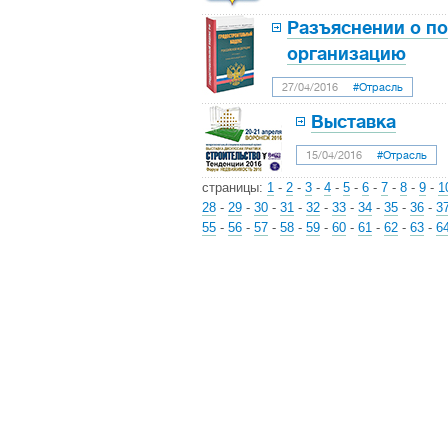
Разъяснении о п
организацию
27/04/2016
#Отрасль
Выставка
15/04/2016
#Отрасль
страницы:
1
-
2
-
3
-
4
-
5
-
6
-
7
-
8
-
9
-
1
28
-
29
-
30
-
31
-
32
-
33
-
34
-
35
-
36
-
3
55
-
56
-
57
-
58
-
59
-
60
-
61
-
62
-
63
-
6