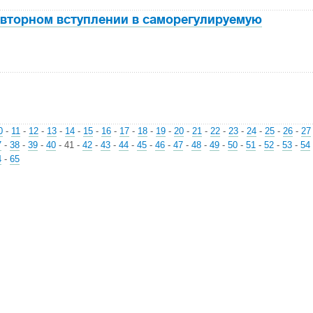
овторном вступлении в саморегулируемую
0
-
11
-
12
-
13
-
14
-
15
-
16
-
17
-
18
-
19
-
20
-
21
-
22
-
23
-
24
-
25
-
26
-
27
7
-
38
-
39
-
40
-
41
-
42
-
43
-
44
-
45
-
46
-
47
-
48
-
49
-
50
-
51
-
52
-
53
-
54
4
-
65