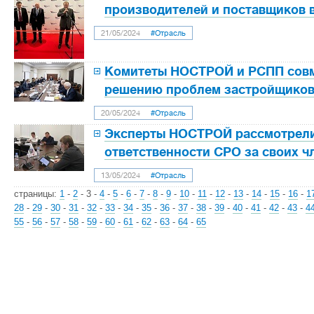
производителей и поставщиков 
21/05/2024
#Отрасль
Комитеты НОСТРОЙ и РСПП совм
решению проблем застройщико
20/05/2024
#Отрасль
Эксперты НОСТРОЙ рассмотрел
ответственности СРО за своих ч
13/05/2024
#Отрасль
страницы:
1
-
2
-
3
-
4
-
5
-
6
-
7
-
8
-
9
-
10
-
11
-
12
-
13
-
14
-
15
-
16
-
1
28
-
29
-
30
-
31
-
32
-
33
-
34
-
35
-
36
-
37
-
38
-
39
-
40
-
41
-
42
-
43
-
4
55
-
56
-
57
-
58
-
59
-
60
-
61
-
62
-
63
-
64
-
65