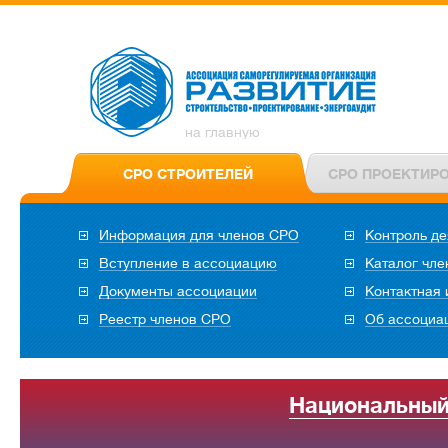
на главную
СРО СТРОИТЕЛЕЙ
СРО ПРОЕКТИР
Информация для членов СРО
Контроль де
Вступление в ассоциацию
Каталог чл
Документы ассоциации
Контактная
Реестр членов СРО
Об ассоциа
Национальный