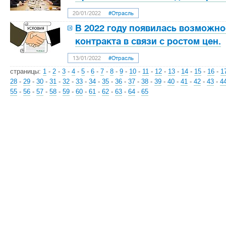
20/01/2022
#Отрасль
В 2022 году появилась возможно
контракта в связи с ростом цен.
13/01/2022
#Отрасль
страницы:
1
-
2
-
3
-
4
-
5
-
6
-
7
-
8
-
9
-
10
-
11
-
12
-
13
-
14
-
15
-
16
-
1
28
-
29
-
30
-
31
-
32
-
33
-
34
-
35
-
36
-
37
-
38
-
39
-
40
-
41
-
42
-
43
-
4
55
-
56
-
57
-
58
-
59
-
60
-
61
-
62
-
63
-
64
-
65