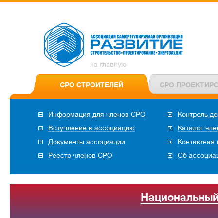
на главную
СРО СТРОИТЕЛЕЙ
СРО ПРОЕКТИР
Информация для членов СРО
Контроль де
Вступление в ассоциацию
Каталог чл
Документы ассоциации
Контактная
Реестр членов СРО
Об ассоциа
Национальный