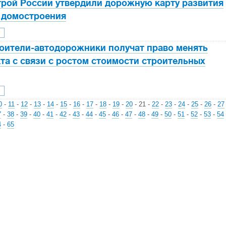
рой России утвердили дорожную карту развития
 домостроения
роители-автодорожники получат право менять
та с связи с ростом стоимости строительных
0
-
11
-
12
-
13
-
14
-
15
-
16
-
17
-
18
-
19
-
20
-
21
-
22
-
23
-
24
-
25
-
26
-
27
7
-
38
-
39
-
40
-
41
-
42
-
43
-
44
-
45
-
46
-
47
-
48
-
49
-
50
-
51
-
52
-
53
-
54
4
-
65