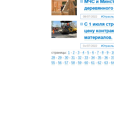
МЧС и Минст
деревянного
08/07/2022
#Отрасль
С 1 июля ст
цену контрак
материалов.
04/07/2022
#Отрасль
страницы:
1
-
2
-
3
-
4
-
5
-
6
-
7
-
8
-
9
-
1
28
-
29
-
30
-
31
-
32
-
33
-
34
-
35
-
36
-
3
55
-
56
-
57
-
58
-
59
-
60
-
61
-
62
-
63
-
6