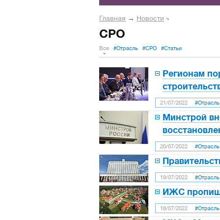
Главная
→
Новости
СРО
Все
#Отрасль
#СРО
#Статьи
Регионам по
строительст
21/07/2022
#Отрасль
Минстрой вне
восстановле
20/07/2022
#Отрасль
Правительст
19/07/2022
#Отрасль
ИЖС пропишу
18/07/2022
#Отрасль