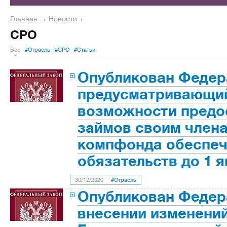
Главная
→
Новости
СРО
Все
#Отрасль
#СРО
#Статьи
Опубликован Федер
предусматривающи
возможности предо
займов своим члена
компфонда обеспеч
обязательств до 1 я
30/12/2020
#Отрасль
Опубликован Федер
внесении изменений