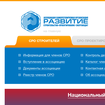
на главную
СРО СТРОИТЕЛЕЙ
СРО ПРОЕКТИР
Информация для членов СРО
Контроль де
Вступление в ассоциацию
Каталог чл
Документы ассоциации
Контактная
Реестр членов СРО
Об ассоциа
Национальный