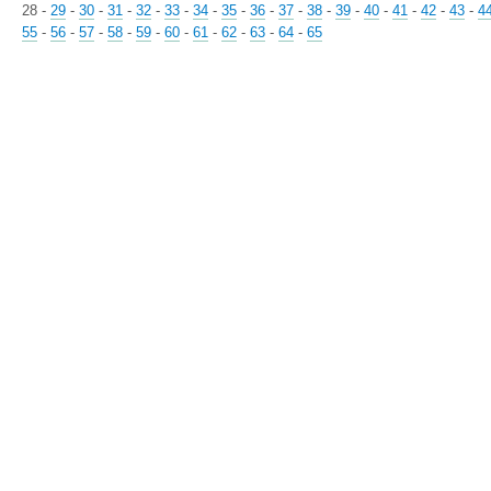
28
-
29
-
30
-
31
-
32
-
33
-
34
-
35
-
36
-
37
-
38
-
39
-
40
-
41
-
42
-
43
-
4
55
-
56
-
57
-
58
-
59
-
60
-
61
-
62
-
63
-
64
-
65