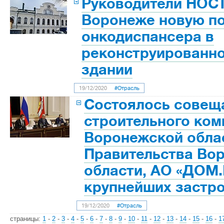
Руководители НОС
Воронеже новую п
онкодиспансера в
реконструированн
здании
19/12/2020
#Отрасль
Состоялось совещ
строительного ком
Воронежской облас
Правительства Во
области, АО «ДОМ
крупнейших застро
19/12/2020
#Отрасль
страницы:
1
-
2
-
3
-
4
-
5
-
6
-
7
-
8
-
9
-
10
-
11
-
12
-
13
-
14
-
15
-
16
-
1