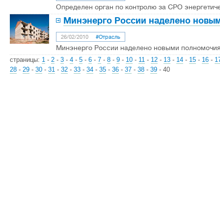
Определен орган по контролю за СРО энергетич
Минэнерго России наделено новы
26/02/2010
#Отрасль
Минэнерго России наделено новыми полномочи
страницы:
1
-
2
-
3
-
4
-
5
-
6
-
7
-
8
-
9
-
10
-
11
-
12
-
13
-
14
-
15
-
16
-
1
28
-
29
-
30
-
31
-
32
-
33
-
34
-
35
-
36
-
37
-
38
-
39
-
40