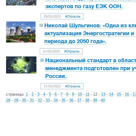
экспертов по газу ЕЭК ООН.
29/03/2023
#Отрасль
Николай Шульгинов: «Одна из клю
актуализация Энергостратегии и
периода до 2050 года».
24/03/2023
#Отрасль
Национальный стандарт в област
менеджмента подготовлен при у
России.
21/03/2023
#Отрасль
страницы:
1
-
2
-
3
-
4
-
5
-
6
-
7
-
8
-
9
-
10
-
11
-
12
-
13
-
14
-
15
-
16
-
1
28
-
29
-
30
-
31
-
32
-
33
-
34
-
35
-
36
-
37
-
38
-
39
-
40