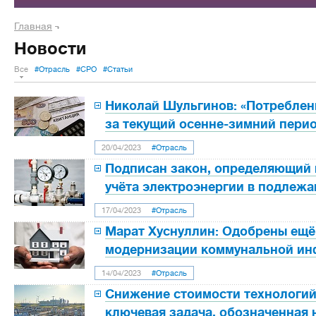
Главная
Новости
Все
#Отрасль
#СРО
#Статьи
Николай Шульгинов: «Потреблен
за текущий осенне-зимний перио
20/04/2023
#Отрасль
Подписан закон, определяющий 
учёта электроэнергии в подлежа
17/04/2023
#Отрасль
Марат Хуснуллин: Одобрены ещё
модернизации коммунальной ин
14/04/2023
#Отрасль
Снижение стоимости технологий
ключевая задача, обозначенная 