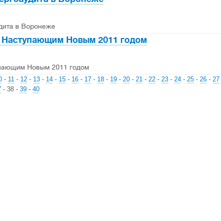
дита в Воронеже
 Наступающим Новым 2011 годом
пающим Новым 2011 годом
0
-
11
-
12
-
13
-
14
-
15
-
16
-
17
-
18
-
19
-
20
-
21
-
22
-
23
-
24
-
25
-
26
-
27
7
-
38
-
39
-
40