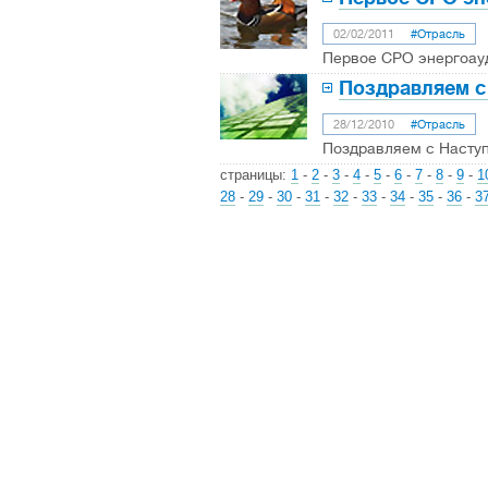
02/02/2011
#Отрасль
Первое СРО энергоау
Поздравляем с
28/12/2010
#Отрасль
Поздравляем с Насту
страницы:
1
-
2
-
3
-
4
-
5
-
6
-
7
-
8
-
9
-
1
28
-
29
-
30
-
31
-
32
-
33
-
34
-
35
-
36
-
3