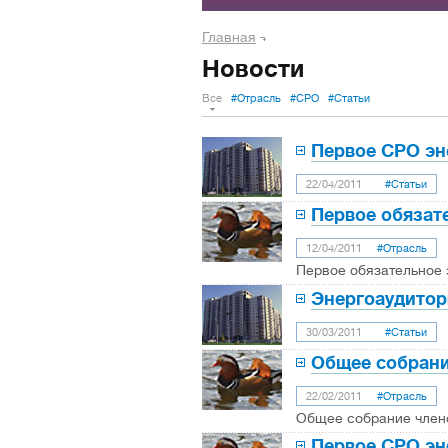
Главная
Новости
Все
#Отрасль
#СРО
#Статьи
Первое СРО эн
22/04/2011
#Статьи
Первое обязат
12/04/2011
#Отрасль
Первое обязательное 
Энергоаудитор
30/03/2011
#Статьи
Общее собрани
22/02/2011
#Отрасль
Общее собрание члено
Первое СРО эн