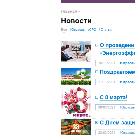
Главная
Новости
Все
#Отрасль
#СРО
#Статьи
О проведени
«Энергоэффе
16/11/2021
#Отрасль
Поздравляем
11/11/2021
#Отрасль
С 8 марта!
08/03/2021
#Отрасль
С Днем защи
23/02/2021
#Отрасль