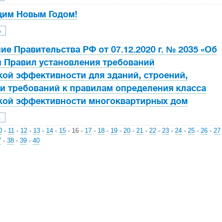
щим Новым Годом!
ь
е Правительства РФ от 07.12.2020 г. № 2035 «Об
 Правил установления требований
кой эффективности для зданий, строений,
и требований к правилам определения класса
кой эффективности многоквартирных дом
ь
0
-
11
-
12
-
13
-
14
-
15
-
16
-
17
-
18
-
19
-
20
-
21
-
22
-
23
-
24
-
25
-
26
-
27
7
-
38
-
39
-
40