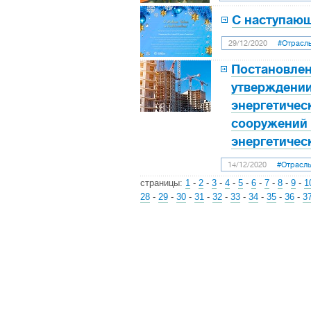
С наступаю
29/12/2020
#Отрасл
Постановлени
утверждении
энергетичес
сооружений 
энергетичес
14/12/2020
#Отрасл
страницы:
1
-
2
-
3
-
4
-
5
-
6
-
7
-
8
-
9
-
1
28
-
29
-
30
-
31
-
32
-
33
-
34
-
35
-
36
-
3