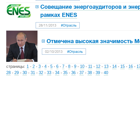
Совещание энергоаудиторов и эне
рамках ENES
28/11/2013
#Отрасль
Отмечена высокая значимость 
02/10/2013
#Отрасль
страницы:
1
-
2
-
3
-
4
-
5
-
6
-
7
-
8
-
9
-
10
-
11
-
12
-
13
-
14
-
15
-
16
-
1
28
-
29
-
30
-
31
-
32
-
33
-
34
-
35
-
36
-
37
-
38
-
39
-
40