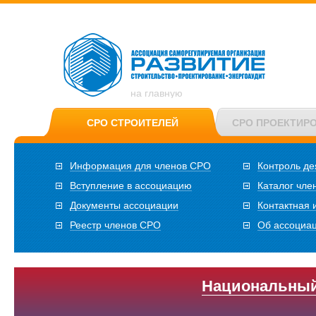
на главную
СРО СТРОИТЕЛЕЙ
СРО ПРОЕКТИР
Информация для членов СРО
Контроль де
Вступление в ассоциацию
Каталог чле
Документы ассоциации
Контактная
Реестр членов СРО
Об ассоциа
Национальный