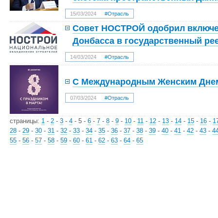
15/03/2024
#Отрасль
Совет НОСТРОЙ одобрил включе
Донбасса в государственный ре
14/03/2024
#Отрасль
С Международным Женским Дне
07/03/2024
#Отрасль
страницы:
1
-
2
-
3
-
4
-
5
-
6
-
7
-
8
-
9
-
10
-
11
-
12
-
13
-
14
-
15
-
16
-
1
28
-
29
-
30
-
31
-
32
-
33
-
34
-
35
-
36
-
37
-
38
-
39
-
40
-
41
-
42
-
43
-
4
55
-
56
-
57
-
58
-
59
-
60
-
61
-
62
-
63
-
64
-
65