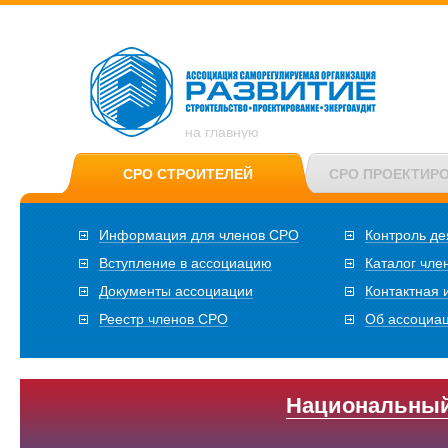
на главную
СРО СТРОИТЕЛЕЙ
СРО ПРОЕКТИР
Информация для членов СРО
Контроль де
Вступление в ассоциацию
Каталог чле
Документы ассоциации
Контактная
Реестр членов СРО
Об ассоциа
Национальный