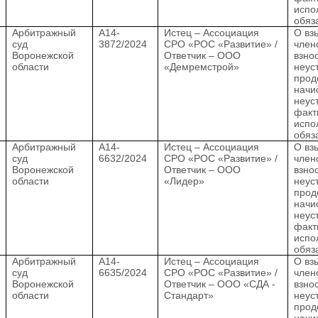
испо
обяз
.
Арбитражный
А14-
Истец – Ассоциация
О вз
суд
3872/2024
СРО «РОС «Развитие» /
член
Воронежской
Ответчик – ООО
взно
области
«Демремстрой»
неус
прод
начи
неус
факт
испо
обяз
.
Арбитражный
А14-
Истец – Ассоциация
О вз
суд
6632/2024
СРО «РОС «Развитие» /
член
Воронежской
Ответчик – ООО
взно
области
«Лидер»
неус
прод
начи
неус
факт
испо
обяз
.
Арбитражный
А14-
Истец – Ассоциация
О вз
суд
6635/2024
СРО «РОС «Развитие» /
член
Воронежской
Ответчик – ООО «СДА -
взно
области
Стандарт»
неус
прод