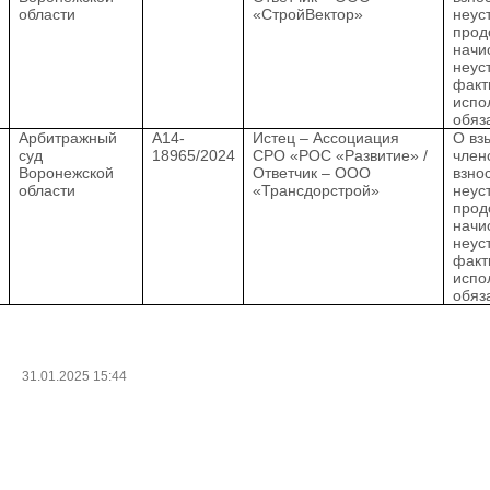
области
«СтройВектор»
неус
прод
начи
неус
факт
испо
обяз
.
Арбитражный
А14-
Истец – Ассоциация
О вз
суд
18965/2024
СРО «РОС «Развитие» /
член
Воронежской
Ответчик – ООО
взно
области
«Трансдорстрой»
неус
прод
начи
неус
факт
испо
обяз
31.01.2025 15:44