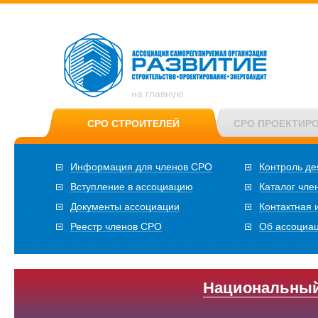
на главную
СРО СТРОИТЕЛЕЙ
СРО ПРОЕКТИР
Информация для членов СРО
Контроль де
Вступление в ассоциацию
Каталог чле
Документы ассоциации
Контактная
Реестр членов СРО
Об ассоциа
Национальный