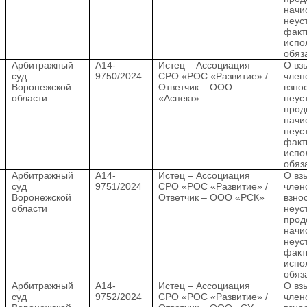
начи
неус
факт
испо
обяз
.
Арбитражный
А14-
Истец – Ассоциация
О вз
суд
9750/2024
СРО «РОС «Развитие» /
член
Воронежской
Ответчик – ООО
взно
области
«Аспект»
неус
прод
начи
неус
факт
испо
обяз
.
Арбитражный
А14-
Истец – Ассоциация
О вз
суд
9751/2024
СРО «РОС «Развитие» /
член
Воронежской
Ответчик – ООО «РСК»
взно
области
неус
прод
начи
неус
факт
испо
обяз
.
Арбитражный
А14-
Истец – Ассоциация
О вз
суд
9752/2024
СРО «РОС «Развитие» /
член