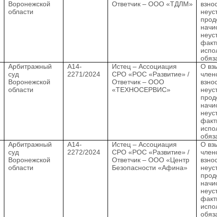
Воронежской
Ответчик – ООО «ТДЛМ»
взно
области
неус
прод
начи
неус
факт
испо
обяз
.
Арбитражный
А14-
Истец – Ассоциация
О вз
суд
2271/2024
СРО «РОС «Развитие» /
член
Воронежской
Ответчик – ООО
взно
области
«ТЕХНОСЕРВИС»
неус
прод
начи
неус
факт
испо
обяз
.
Арбитражный
А14-
Истец – Ассоциация
О вз
суд
2272/2024
СРО «РОС «Развитие» /
член
Воронежской
Ответчик – ООО «Центр
взно
области
Безопасности «Афина»
неус
прод
начи
неус
факт
испо
обяз