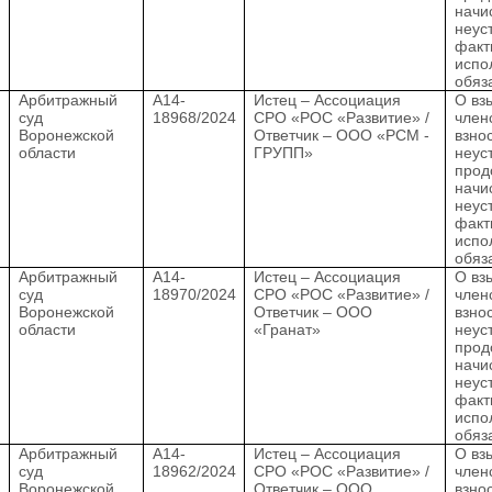
начи
неус
факт
испо
обяз
.
Арбитражный
А14-
Истец – Ассоциация
О вз
суд
18968/2024
СРО «РОС «Развитие» /
член
Воронежской
Ответчик – ООО «РСМ -
взно
области
ГРУПП»
неус
прод
начи
неус
факт
испо
обяз
.
Арбитражный
А14-
Истец – Ассоциация
О вз
суд
18970/2024
СРО «РОС «Развитие» /
член
Воронежской
Ответчик – ООО
взно
области
«Гранат»
неус
прод
начи
неус
факт
испо
обяз
.
Арбитражный
А14-
Истец – Ассоциация
О вз
суд
18962/2024
СРО «РОС «Развитие» /
член
Воронежской
Ответчик – ООО
взно