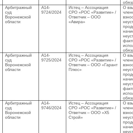
обяз
.
Арбитражный
А14-
Истец – Ассоциация
О вз
суд
9724/2024
СРО «РОС «Развитие» /
член
Воронежской
Ответчик – ООО
взно
области
«Авира»
неус
прод
начи
неус
факт
испо
обяз
.
Арбитражный
А14-
Истец – Ассоциация
О вз
суд
9725/2024
СРО «РОС «Развитие» /
член
Воронежской
Ответчик – ООО «Гарант
взно
области
Плюс»
неус
прод
начи
неус
факт
испо
обяз
.
Арбитражный
А14-
Истец – Ассоциация
О вз
суд
9746/2024
СРО «РОС «Развитие» /
член
Воронежской
Ответчик – ООО «Х5
взно
области
Строй»
неус
прод
начи
неус