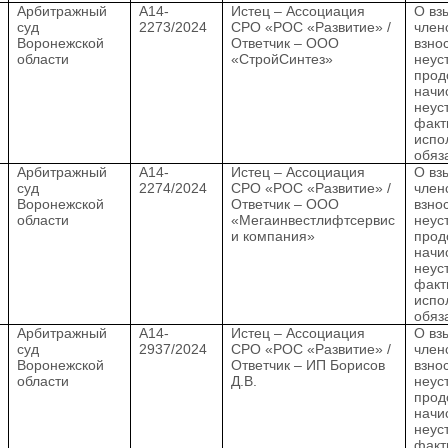
.
Арбитражный
А14-
Истец – Ассоциация
О вз
суд
2273/2024
СРО «РОС «Развитие» /
член
Воронежской
Ответчик – ООО
взно
области
«СтройСинтез»
неус
прод
начи
неус
факт
испо
обяз
.
Арбитражный
А14-
Истец – Ассоциация
О вз
суд
2274/2024
СРО «РОС «Развитие» /
член
Воронежской
Ответчик – ООО
взно
области
«Мегаинвестлифтсервис
неус
и компания»
прод
начи
неус
факт
испо
обяз
.
Арбитражный
А14-
Истец – Ассоциация
О вз
суд
2937/2024
СРО «РОС «Развитие» /
член
Воронежской
Ответчик – ИП Борисов
взно
области
Д.В.
неус
прод
начи
неус
факт