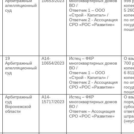
Арбитражный
10653/2023
многоквартирных домов
998 
апелляционный
ВО /
копее
суд
Ответчик 1 – ООО
5 26
«Строй - Капитал» /
копе
Ответчик 2 - Ассоциация
по о
СРО «РОС «Развитие»
госу
пош
19
А14-
Истец – ФКР
О вз
Арбитражный
10654/2023
многоквартирных домов
700 
апелляционный
ВО /
копее
суд
Ответчик 1 – ООО
6 81
«Строй - Капитал» /
копе
Ответчик 2 - Ассоциация
по о
СРО «РОС «Развитие»
госу
пош
Арбитражный
А14-
Истец – ФКР
О вз
суд
15717/2023
многоквартирных домов
поря
Воронежской
ВО /
субс
области
Ответчик – Ассоциация
отве
СРО «РОС «Развитие»
штр
(неу