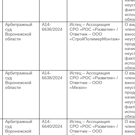
начи
неус
факт
испо
обяз
.
Арбитражный
А14-
Истец – Ассоциация
О вз
суд
6636/2024
СРО «РОС «Развитие» /
член
Воронежской
Ответчик – ООО
взно
области
«СтройПолимерМонтаж»
неус
прод
начи
неус
факт
испо
обяз
.
Арбитражный
А14-
Истец – Ассоциация
О вз
суд
6638/2024
СРО «РОС «Развитие» /
член
Воронежской
Ответчик – ООО
взно
области
«Мезон»
неус
прод
начи
неус
факт
испо
обяз
.
Арбитражный
А14-
Истец – Ассоциация
О вз
суд
6640/2024
СРО «РОС «Развитие» /
член
Воронежской
Ответчик – ООО
взно