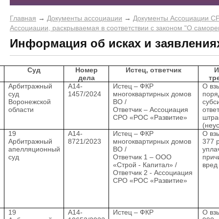
Главная
→
Документы ассоциации
→
Документы Ассоциации С
Ассоциации, раскрываемая в соответствии с законом "О саморе
Информация об исках и заявлениях 
Суд
Номер
Истец, ответчик
И
дела
тр
Арбитражный
А14-
Истец – ФКР
О вз
суд
1457/2024
многоквартирных домов
поря
Воронежской
ВО /
субс
области
Ответчик – Ассоциация
отве
СРО «РОС «Развитие»
штр
(неу
19
А14-
Истец – ФКР
О вз
Арбитражный
8721/2023
многоквартирных домов
377 
апелляционный
ВО /
упла
суд
Ответчик 1 – ООО
прич
«Строй - Капитал» /
вред
Ответчик 2 - Ассоциация
СРО «РОС «Развитие»
19
А14-
Истец – ФКР
О вз