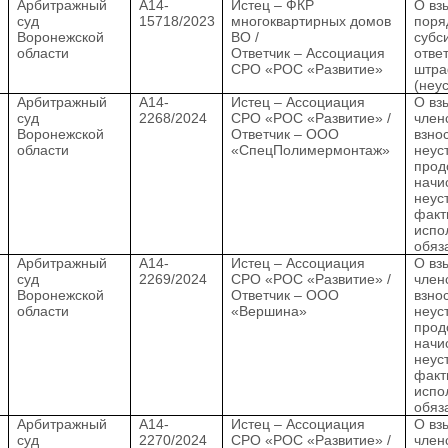
Арбитражный
А14-
Истец – ФКР
О вз
суд
15718/2023
многоквартирных домов
поря
Воронежской
ВО /
субс
области
Ответчик – Ассоциация
отве
СРО «РОС «Развитие»
штр
(неу
Арбитражный
А14-
Истец – Ассоциация
О вз
суд
2268/2024
СРО «РОС «Развитие» /
член
Воронежской
Ответчик – ООО
взно
области
«СпецПолимермонтаж»
неус
прод
начи
неус
факт
испо
обяз
Арбитражный
А14-
Истец – Ассоциация
О вз
суд
2269/2024
СРО «РОС «Развитие» /
член
Воронежской
Ответчик – ООО
взно
области
«Вершина»
неус
прод
начи
неус
факт
испо
обяз
Арбитражный
А14-
Истец – Ассоциация
О вз
суд
2270/2024
СРО «РОС «Развитие» /
член