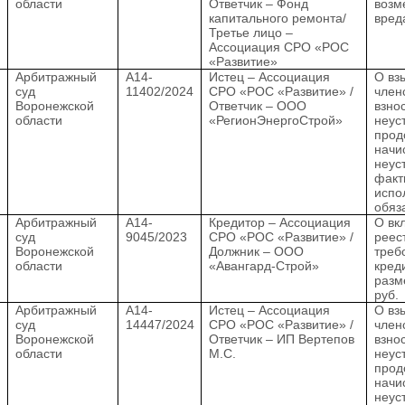
области
Ответчик – Фонд
возм
капитального ремонта/
вред
Третье лицо –
Ассоциация СРО «РОС
«Развитие»
.
Арбитражный
А14-
Истец – Ассоциация
О вз
суд
11402/2024
СРО «РОС «Развитие» /
член
Воронежской
Ответчик – ООО
взно
области
«РегионЭнергоСтрой»
неус
прод
начи
неус
факт
испо
обяз
.
Арбитражный
А14-
Кредитор – Ассоциация
О вк
суд
9045/2023
СРО «РОС «Развитие» /
реес
Воронежской
Должник – ООО
треб
области
«Авангард-Строй»
кред
разм
руб.
.
Арбитражный
А14-
Истец – Ассоциация
О вз
суд
14447/2024
СРО «РОС «Развитие» /
член
Воронежской
Ответчик – ИП Вертепов
взно
области
М.С.
неус
прод
начи
неус