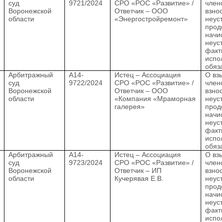
суд
9721/2024
СРО «РОС «Развитие» /
член
Воронежской
Ответчик – ООО
взно
области
«Энергостройремонт»
неус
прод
начи
неус
факт
испо
обяз
.
Арбитражный
А14-
Истец – Ассоциация
О вз
суд
9722/2024
СРО «РОС «Развитие» /
член
Воронежской
Ответчик – ООО
взно
области
«Компания «Мраморная
неус
галерея»
прод
начи
неус
факт
испо
обяз
.
Арбитражный
А14-
Истец – Ассоциация
О вз
суд
9723/2024
СРО «РОС «Развитие» /
член
Воронежской
Ответчик – ИП
взно
области
Кучерявая Е.В.
неус
прод
начи
неус
факт
испо