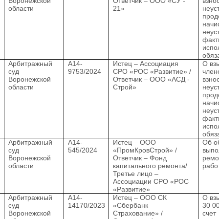
Воронежской
Ответчик – ООО «СУ -
взно
области
21»
неус
прод
начи
неус
факт
испо
обяз
.
Арбитражный
А14-
Истец – Ассоциация
О вз
суд
9753/2024
СРО «РОС «Развитие» /
член
Воронежской
Ответчик – ООО «АСД -
взно
области
Строй»
неус
прод
начи
неус
факт
испо
обяз
.
Арбитражный
А14-
Истец – ООО
Об о
суд
545/2024
«ПромКровСтрой» /
выпо
Воронежской
Ответчик – Фонд
ремо
области
капитального ремонта/
рабо
Третье лицо –
Ассоциации СРО «РОС
«Развитие»
.
Арбитражный
А14-
Истец – ООО СК
О вз
суд
14170/2023
«Сбербанк
30 00
Воронежской
Страхование» /
счет