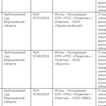
факт
испо
обяз
.
Арбитражный
А14-
Истец – Ассоциация
О вз
суд
9747/2024
СРО «РОС «Развитие» /
член
Воронежской
Ответчик – ООО
взно
области
«Промстройснаб»
неус
прод
начи
неус
факт
испо
обяз
.
Арбитражный
А14-
Истец – Ассоциация
О вз
суд
9748/2024
СРО «РОС «Развитие» /
член
Воронежской
Ответчик – ООО
взно
области
«Высота»
неус
прод
начи
неус
факт
испо
обяз
.
Арбитражный
А14-
Истец – Ассоциация
О вз
суд
9749/2024
СРО «РОС «Развитие» /
член
Воронежской
Ответчик – ООО «ВМЗ»
взно
области
неус
прод