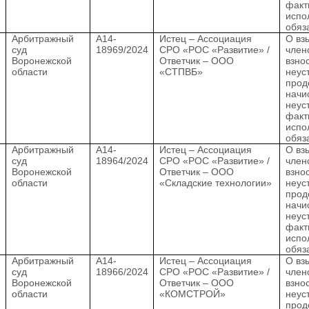
факт
испо
обяз
.
Арбитражный
А14-
Истец – Ассоциация
О вз
суд
18969/2024
СРО «РОС «Развитие» /
член
Воронежской
Ответчик – ООО
взно
области
«СТПВБ»
неус
прод
начи
неус
факт
испо
обяз
.
Арбитражный
А14-
Истец – Ассоциация
О вз
суд
18964/2024
СРО «РОС «Развитие» /
член
Воронежской
Ответчик – ООО
взно
области
«Складские технологии»
неус
прод
начи
неус
факт
испо
обяз
.
Арбитражный
А14-
Истец – Ассоциация
О вз
суд
18966/2024
СРО «РОС «Развитие» /
член
Воронежской
Ответчик – ООО
взно
области
«КОМСТРОЙ»
неус
прод