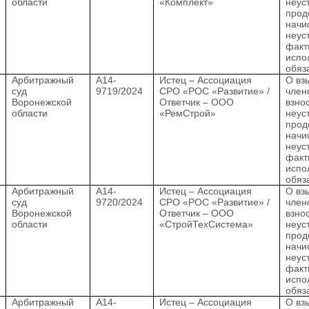
области
«Комплект»
неус
прод
начи
неус
факт
испо
обяз
.
Арбитражный
А14-
Истец – Ассоциация
О вз
суд
9719/2024
СРО «РОС «Развитие» /
член
Воронежской
Ответчик – ООО
взно
области
«РемСтрой»
неус
прод
начи
неус
факт
испо
обяз
.
Арбитражный
А14-
Истец – Ассоциация
О вз
суд
9720/2024
СРО «РОС «Развитие» /
член
Воронежской
Ответчик – ООО
взно
области
«СтройТехСистема»
неус
прод
начи
неус
факт
испо
обяз
.
Арбитражный
А14-
Истец – Ассоциация
О вз