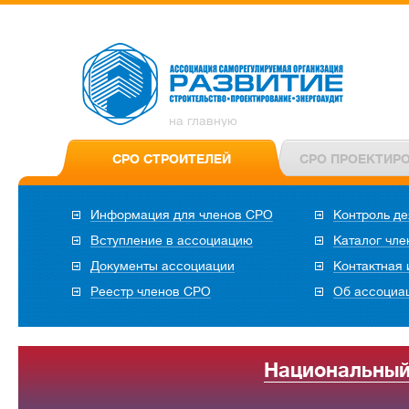
на главную
СРО СТРОИТЕЛЕЙ
СРО ПРОЕКТИР
Информация для членов СРО
Контроль де
Вступление в ассоциацию
Каталог чл
Документы ассоциации
Контактная
Реестр членов СРО
Об ассоциа
Национальный